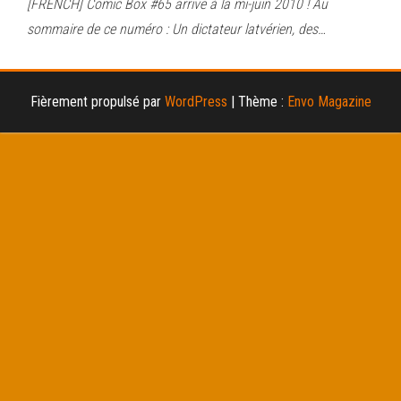
[FRENCH] Comic Box #65 arrive à la mi-juin 2010 ! Au
sommaire de ce numéro : Un dictateur latvérien, des…
Fièrement propulsé par
WordPress
|
Thème :
Envo Magazine