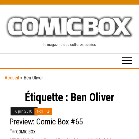
Skip
to
the
content
le magazine des cultures comics
Accueil
»
Ben Oliver
Étiquette :
Ben Oliver
6 juin 2010
Non
Preview: Comic Box #65
Par
COMIC BOX