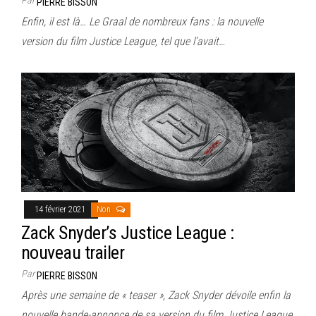
PIERRE BISSON
Enfin, il est là… Le Graal de nombreux fans : la nouvelle
version du film Justice League, tel que l’avait…
14 février 2021
Non
Zack Snyder’s Justice League :
nouveau trailer
Par
PIERRE BISSON
Après une semaine de « teaser », Zack Snyder dévoile enfin la
nouvelle bande-annonce de sa version du film Justice League.