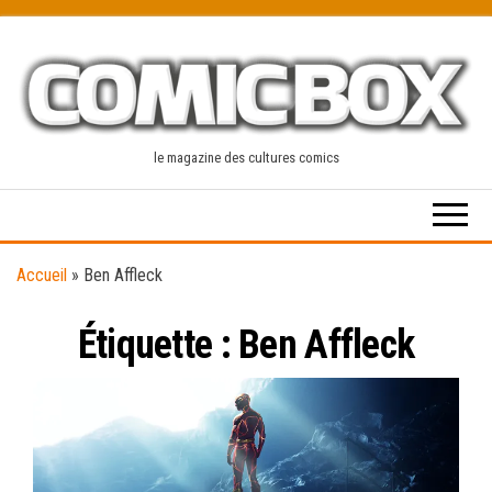
Skip
to
the
content
le magazine des cultures comics
Accueil
»
Ben Affleck
Étiquette :
Ben Affleck