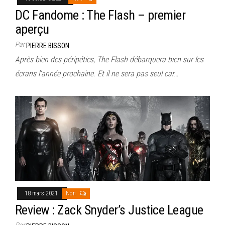
DC Fandome : The Flash – premier
aperçu
Par
PIERRE BISSON
Après bien des péripéties, The Flash débarquera bien sur les
écrans l’année prochaine. Et il ne sera pas seul car…
18 mars 2021
Non
Review : Zack Snyder’s Justice League
Par