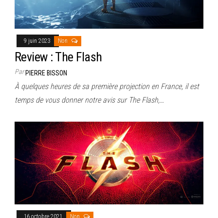
9 juin 2023
Non
Review : The Flash
Par
PIERRE BISSON
À quelques heures de sa première projection en France, il est
temps de vous donner notre avis sur The Flash,…
16 octobre 2021
Non