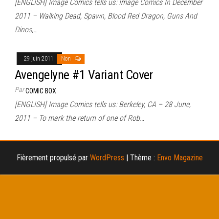
[ENGLISH] Image Comics tells us: Image Comics In December
2011 – Walking Dead, Spawn, Blood Red Dragon, Guns And
Dinos,…
29 juin 2011
Non
Avengelyne #1 Variant Cover
Par
COMIC BOX
[ENGLISH] Image Comics tells us: Berkeley, CA – 28 June,
2011 – To mark the return of one of Rob…
Fièrement propulsé par
WordPress
|
Thème :
Envo Magazine