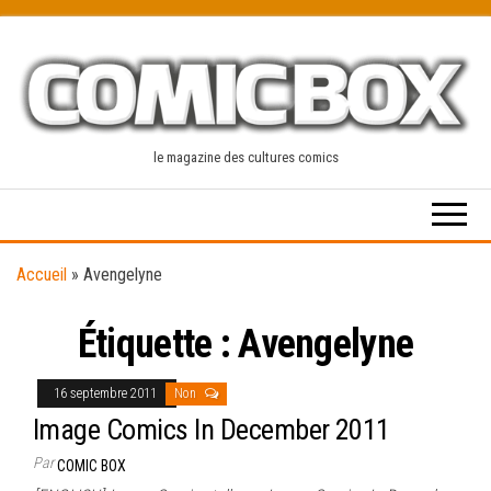
Skip
to
the
content
le magazine des cultures comics
Accueil
»
Avengelyne
Étiquette :
Avengelyne
16 septembre 2011
Non
Image Comics In December 2011
Par
COMIC BOX