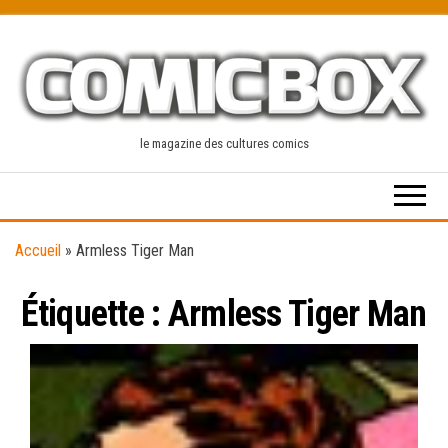
Skip
to
the
content
le magazine des cultures comics
Accueil
»
Armless Tiger Man
Étiquette :
Armless Tiger Man