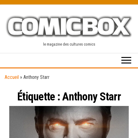
Skip
to
the
content
le magazine des cultures comics
Accueil
»
Anthony Starr
Étiquette :
Anthony Starr