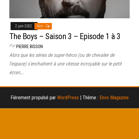
2 juin 2022
Non
The Boys – Saison 3 – Episode 1 à 3
Par
PIERRE BISSON
Alors que les séries de super-héros (ou de chevalier de
l’espace) s’enchaînent à une vitesse incroyable sur le petit
écran,…
Fièrement propulsé par
WordPress
|
Thème :
Envo Magazine