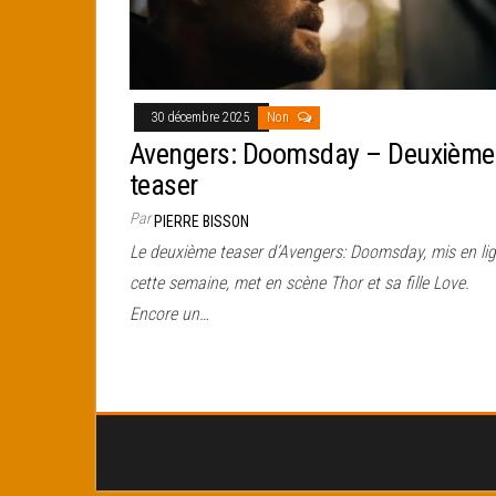
30 décembre 2025
Non
Avengers: Doomsday – Deuxième
teaser
Par
PIERRE BISSON
Le deuxième teaser d’Avengers: Doomsday, mis en li
cette semaine, met en scène Thor et sa fille Love.
Encore un…