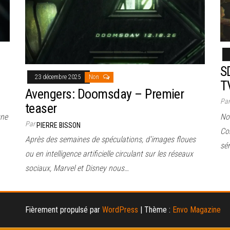
S
23 décembre 2025
Non
T
Avengers: Doomsday – Premier
Pa
teaser
gne
No
Par
PIERRE BISSON
Con
Après des semaines de spéculations, d’images floues
sér
ou en intelligence artificielle circulant sur les réseaux
sociaux, Marvel et Disney nous…
Fièrement propulsé par
WordPress
|
Thème :
Envo Magazine