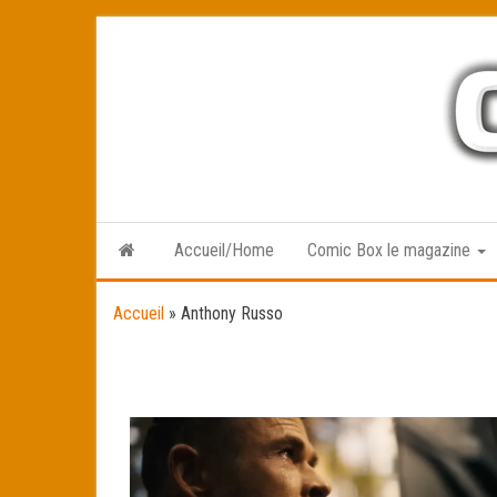
Skip
to
the
content
Accueil/Home
Comic Box le magazine
Accueil
»
Anthony Russo