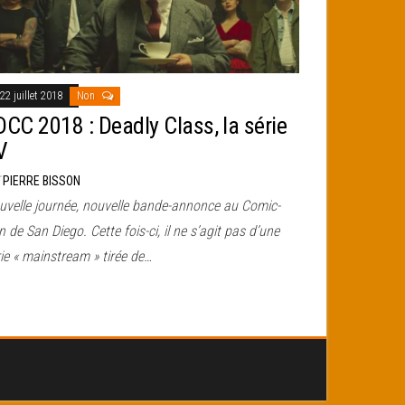
22 juillet 2018
Non
DCC 2018 : Deadly Class, la série
V
r
PIERRE BISSON
uvelle journée, nouvelle bande-annonce au Comic-
 de San Diego. Cette fois-ci, il ne s’agit pas d’une
ie « mainstream » tirée de…