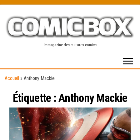
Skip
to
the
content
le magazine des cultures comics
Accueil
»
Anthony Mackie
Étiquette :
Anthony Mackie