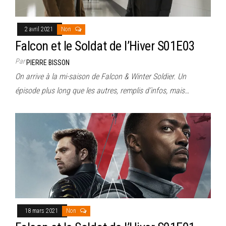
2 avril 2021
Non
Falcon et le Soldat de l’Hiver S01E03
Par
PIERRE BISSON
On arrive à la mi-saison de Falcon & Winter Soldier. Un
épisode plus long que les autres, remplis d’infos, mais…
18 mars 2021
Non