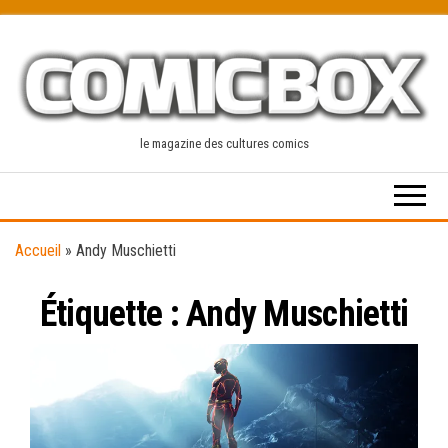
Skip
to
the
content
le magazine des cultures comics
Accueil
»
Andy Muschietti
Étiquette :
Andy Muschietti