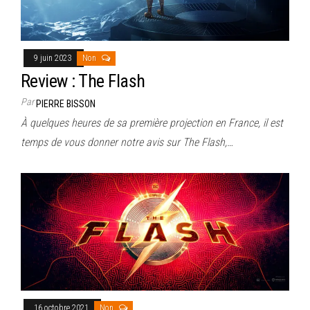
9 juin 2023
Non
Review : The Flash
Par
PIERRE BISSON
À quelques heures de sa première projection en France, il est
temps de vous donner notre avis sur The Flash,…
16 octobre 2021
Non