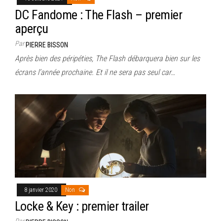
DC Fandome : The Flash – premier
aperçu
Par
PIERRE BISSON
Après bien des péripéties, The Flash débarquera bien sur les
écrans l’année prochaine. Et il ne sera pas seul car…
8 janvier 2020
Non
Locke & Key : premier trailer
Par