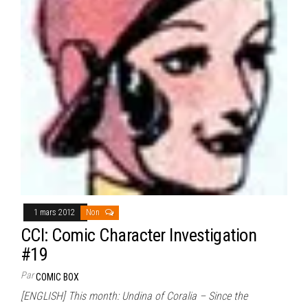
1 mars 2012
Non
CCI: Comic Character Investigation
#19
Par
COMIC BOX
[ENGLISH] This month: Undina of Coralia – Since the