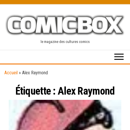
Skip
to
the
content
le magazine des cultures comics
Accueil
»
Alex Raymond
Étiquette :
Alex Raymond