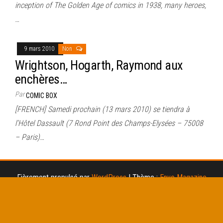
inception of The Golden Age of comics in 1938, many heroes,
…
9 mars 2010
Non
Wrightson, Hogarth, Raymond aux
enchères…
Par
COMIC BOX
[FRENCH] Samedi prochain (13 mars 2010) se tiendra à
l’Hôtel Dassault (7 Rond Point des Champs-Elysées – 75008
– Paris)…
Fièrement propulsé par
WordPress
|
Thème :
Envo Magazine