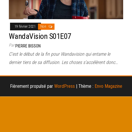
19 février 2021
Non
WandaVision S01E07
Par
PIERRE BISSON
C’est le début de la fin pour Wandavision qui entame le
dernier tiers de sa diffusion. Les choses s’accélèrent donc…
Fièrement propulsé par
WordPress
|
Thème :
Envo Magazine