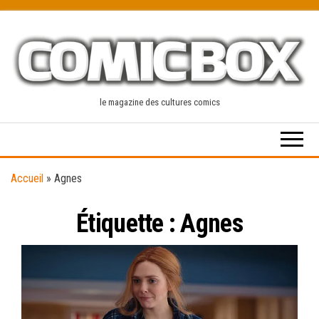
Skip
to
the
content
le magazine des cultures comics
Accueil
»
Agnes
Étiquette :
Agnes