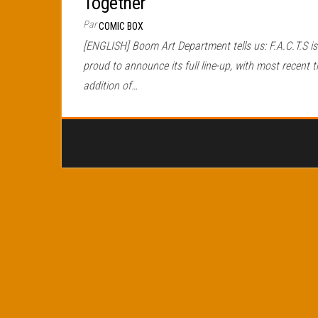
Together
Par
COMIC BOX
[ENGLISH] Boom Art Department tells us: F.A.C.T.S is
proud to announce its full line-up, with most recent t
addition of…