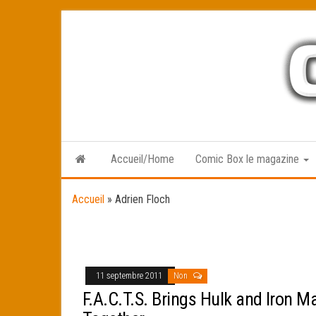
Skip
to
the
content
Accueil/Home
Comic Box le magazine
Accueil
»
Adrien Floch
11 septembre 2011
Non
F.A.C.T.S. Brings Hulk and Iron M