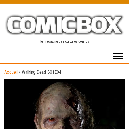
Skip
to
the
content
le magazine des cultures comics
Accueil
»
Walking Dead S01E04