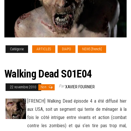
Catégorie
ARTICLES
DIAPO
NEWS [french]
SERIES
TV
Walking Dead S01E04
Par
XAVIER FOURNIER
22 novembre 2010
Non
[FRENCH] Walking Dead épisode 4 a été diffusé hier
aux USA, soit un segment qui tente de ménager à la
fois le côté intrigue entre vivants et action (combat
contre les zombies) et qui s’en tire pas trop mal,