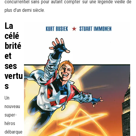
concurrentiel sans pour autant compter sur une légende vieille de
plus d’un demi siècle.
La
célé
brité
et
ses
vertu
s
Un
nouveau
super-
héros
débarque