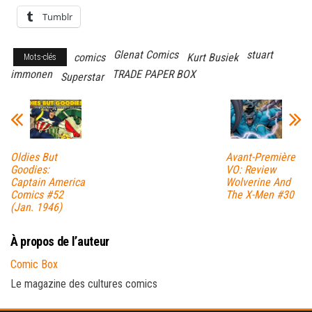
Tumblr
Glenat Comics
stuart
comics
Kurt Busiek
Mots-clés
immonen
TRADE PAPER BOX
Superstar
Oldies But
Avant-Première
Goodies:
VO: Review
Captain America
Wolverine And
Comics #52
The X-Men #30
(Jan. 1946)
À propos de l’auteur
Comic Box
Le magazine des cultures comics