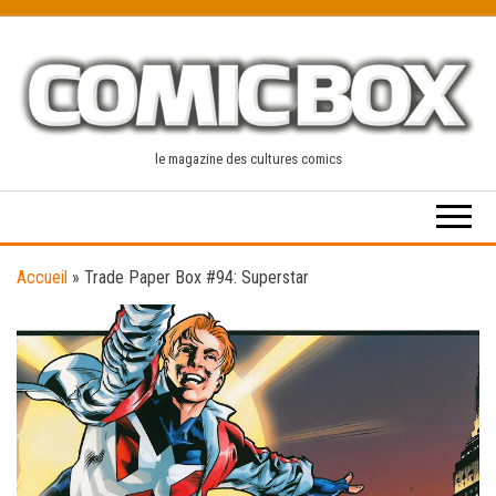
Skip
to
the
content
le magazine des cultures comics
Accueil
»
Trade Paper Box #94: Superstar