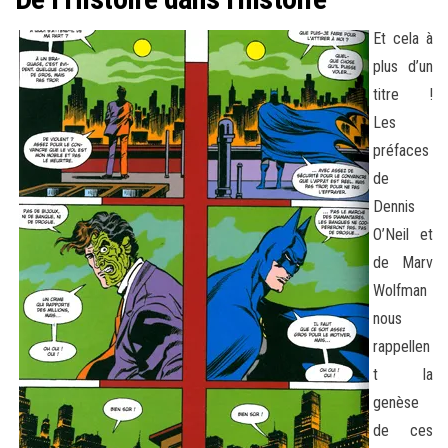
Et cela à
plus d’un
titre !
Les
préfaces
de
Dennis
O’Neil et
de Marv
Wolfman
nous
rappellen
t la
genèse
de ces