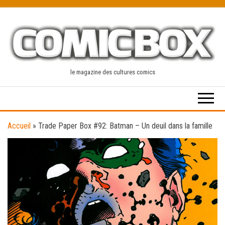
Skip
to
the
content
le magazine des cultures comics
Accueil
»
Trade Paper Box #92: Batman – Un deuil dans la famille