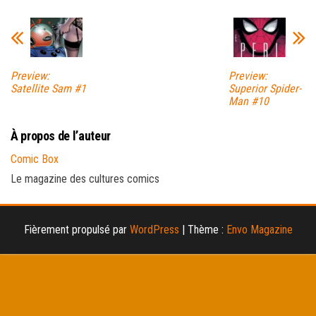
Preview:
Preview:
Satellite Sam #1
Superior Spider-
Man #10
À propos de l’auteur
Comic Box
Le magazine des cultures comics
Fièrement propulsé par
WordPress
|
Thème :
Envo Magazine