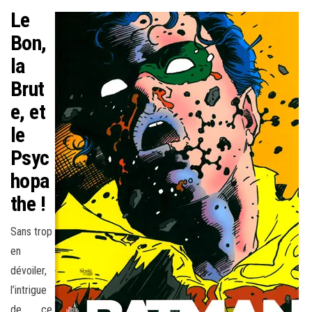
Le
Bon,
la
Brut
e, et
le
Psyc
hopa
the !
Sans trop
en
dévoiler,
l’intrigue
de ce