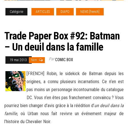
Catégorie
ARTICLES
DIAPO
NEWS [french]
TRADE
PAPER BOX
Trade Paper Box #92: Batman
– Un deuil dans la famille
Par
COMIC BOX
19 mai 2013
Non
[FRENCH] Robin, le sidekick de Batman depuis les
origines, a connu plusieurs incarnations. Ce n’en est
pas moins un personnage incontournable du catalogue
DC. Vous n’en êtes pas franchement convaincu ? Vous
pourriez bien changer d’avis grâce
à la réédition d’
un deuil dans la
famille
, où Urban nous fait revivre un événement majeur de
l’histoire du Chevalier Noir.