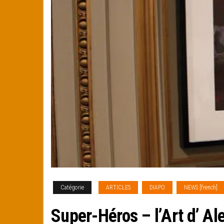
Catégorie
ARTICLES
DIAPO
NEWS [french]
Super-Héros – l’Art d’ Al