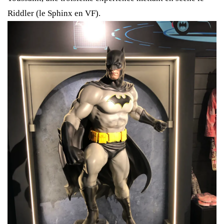
Riddler (le Sphinx en VF).