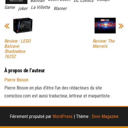
Batman
DC Comics
Mots-clés
Game
La Villette
joker
Warner
Review : LEGO
Review: The
Batcave
Marvels
Shadowbox
76252
À propos de l’auteur
Pierre Bisson
Pierre Bisson en plus d'être l'un des rédacteurs du site
comicbox.com est aussi traducteur, lettreur et maquettiste.
Fièrement propulsé par
WordPress
|
Thème :
Envo Magazine