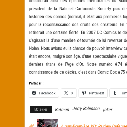
dessinerait ainsi des épisodes mémorables du Black
président de la National Cartoonists Society puis de 
historien des comics (normal, il était aux premières lo
pour la reconnaissance des droits des créateurs. En 
retirerait une certaine fierté. En 2007 DC Comics le dé
s’agissait là d’une manière détournée de lui reverser 
Nolan. Nous avions eu la chance de pouvoir interview 
était encore, malgré son âge, d’une spectaculaire vigueu
derniers titans de l’Age d’Or. Notre numéro #74 ét
connaissance de ce décès, c’est dans Comic Box #75 
Partager :
Facebook
X
Pinterest
Tum
Jerry Robinson
Batman
joker
Mots-clés
Avant-Première VO: Review Defende