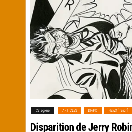
Catégorie
ARTICLES
DIAPO
NEWS [french]
Disparition de Jerry Rob