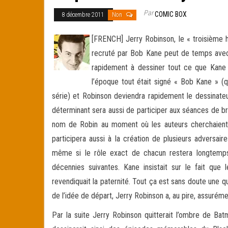
Par
COMIC BOX
8 décembre 2011
Non
[FRENCH] Jerry Robinson, le « troisième 
recruté par Bob Kane peut de temps ave
rapidement à dessiner tout ce que Kane
l’époque tout était
signé « Bob Kane » (qu
série) et Robinson deviendra rapidement le dessinateur
déterminant sera aussi de participer aux séances de b
nom de Robin au moment où les auteurs cherchaient
participera aussi à la création de plusieurs adversair
même si le rôle exact de chacun restera longtemp
décennies suivantes. Kane insistait sur le fait que
revendiquait la paternité. Tout ça est sans doute une qu
de l’idée de départ, Jerry Robinson a, au pire, assurémen
Par la suite Jerry Robinson quitterait l’ombre de Bat