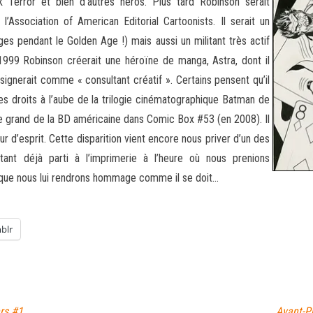
 Terror et bien d’autres héros. Plus tard Robinson serait
l’Association of American Editorial Cartoonists. Il serait un
ges pendant le Golden Age !) mais aussi un militant très actif
1999 Robinson créerait une héroïne de manga, Astra, dont il
signerait comme « consultant créatif ». Certains pensent qu’il
des droits à l’aube de la trilogie cinématographique Batman de
ce grand de la BD américaine dans Comic Box #53 (en 2008). Il
r d’esprit. Cette disparition vient encore nous priver d’un des
ant déjà parti à l’imprimerie à l’heure où nous prenions
que nous lui rendrons hommage comme il se doit…
blr
rs #1
Avant-P