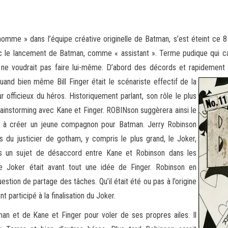
homme » dans l’équipe créative originelle de Batman, s’est éteint ce 
c le lancement de Batman, comme « assistant ». Terme
pudique qui ca
 ne voudrait pas faire lui-même. D’abord des décords et rapidemen
and bien même Bill Finger était le scénariste effectif de la
 officieux du héros. Historiquement parlant, son rôle le plus
rainstorming avec Kane et Finger. ROBINson suggèrera ainsi le
 à créer un jeune compagnon pour Batman. Jerry Robinson
es du justicier de gotham, y compris le plus grand, le Joker,
s un sujet de désaccord entre Kane et Robinson dans les
 le Joker était avant tout une idée de Finger. Robinson en
estion de partage des tâches. Qu’il était été ou pas à l’origine
t participé à la finalisation du Joker.
man et de Kane et Finger pour voler de ses propres ailes. Il