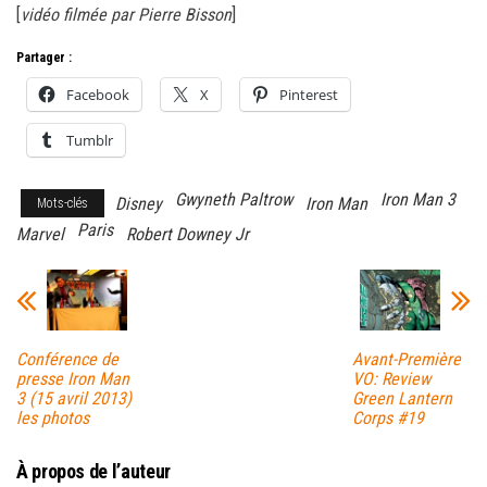
[
vidéo filmée par Pierre Bisson
]
Partager :
Facebook
X
Pinterest
Tumblr
Gwyneth Paltrow
Iron Man 3
Disney
Iron Man
Mots-clés
Paris
Marvel
Robert Downey Jr
Conférence de
Avant-Première
presse Iron Man
VO: Review
3 (15 avril 2013)
Green Lantern
les photos
Corps #19
À propos de l’auteur