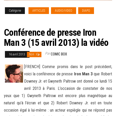
Catégorie
ARTICLES
AUDIO/VIDEO
DIAPO
NEWS
[french]
Conférence de presse Iron
Man 3 (15 avril 2013) la vidéo
Par
COMIC BOX
16 avril 2013
Non
[FRENCH] Comme promis dans le post précédent,
voici la conférence de presse
Iron Man 3
que Robert
Downey Jr. et Gwyneth Paltrow ont donné ce lundi 15
avril 2013 à Paris. L’occasion de constater de nos
yeux que 1) Gwyneth Paltrow est encore plus
magnétique au
naturel qu’à l’écran et que 2) Robert Downey Jr. est en toute
occasion égal à lui-même : un acteur espiègle qui ne répond pas