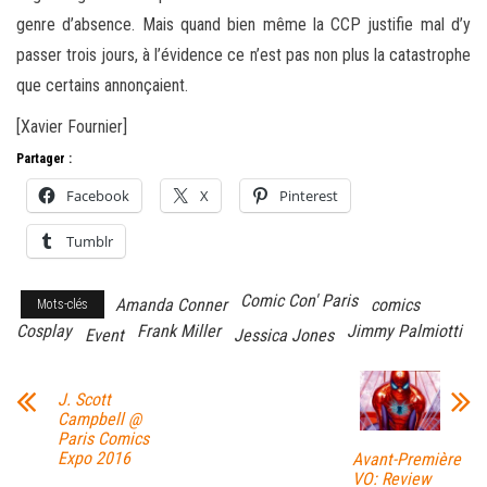
genre d’absence. Mais quand bien même la CCP justifie mal d’y
passer trois jours, à l’évidence ce n’est pas non plus la catastrophe
que certains annonçaient.
[Xavier Fournier]
Partager :
Facebook
X
Pinterest
Tumblr
Comic Con' Paris
Amanda Conner
comics
Mots-clés
Cosplay
Frank Miller
Jimmy Palmiotti
Event
Jessica Jones
J. Scott
Campbell @
Paris Comics
Expo 2016
Avant-Première
VO: Review