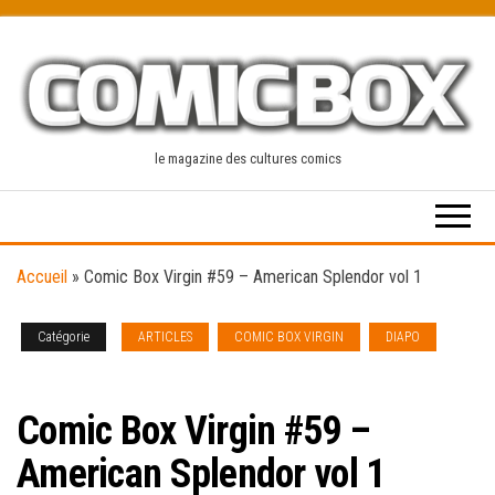
Skip
to
the
content
le magazine des cultures comics
Accueil
»
Comic Box Virgin #59 – American Splendor vol 1
Catégorie
ARTICLES
COMIC BOX VIRGIN
DIAPO
NEWS [french]
Comic Box Virgin #59 –
American Splendor vol 1