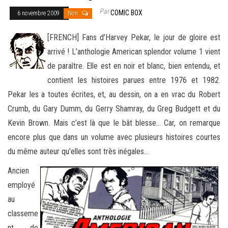
Par
COMIC BOX
6 novembre 2009
Non
[FRENCH] Fans d’Harvey Pekar, le jour de gloire est
arrivé ! L’anthologie American splendor volume 1 vient
de paraître. Elle est en noir et blanc, bien entendu, et
contient les histoires parues entre 1976 et 1982.
Pekar les a toutes écrites, et, au dessin, on a
en vrac du Robert
Crumb, du Gary Dumm, du Gerry Shamray, du Greg Budgett et du
Kevin Brown. Mais c’est là que le bât blesse… Car, on remarque
encore plus que dans un volume avec plusieurs histoires courtes
du même auteur qu’elles sont très inégales…
Ancien
employé
au
classeme
nt de