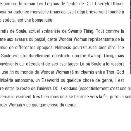
ose comme le roman Les Légions de l’enfer de C. J. Cherryh. Utiliser
 pour sa cadence mensuelle (mais qui avait déjà brièvement touché à
 spécial, est une bonne idée
traits de Soule, actuel scénariste de Swamp Thing. Tout comme la
ronté aux avatars du passé, cette Wonder Woman représentante de la
 venue de différentes époques. Némésis pourrait aussi bien être The
Soule est structurellement construite comme Swamp Thing, mais
convénients qui découlent de ses avantages. Là où Soule a le ressort
comme une fin du monde de Wonder Woman (à mi-chemin entre Thor: God
nisérie autonome, un Elseworld ou quelque chose de genre, il est
faire entre le reste de l’univers DC là-dedans (essentiellement c’est une h
rre vraiment très bien mais cela se banalise vers la fin, perd un sens
Wonder Woman » ou quelque chose du genre.