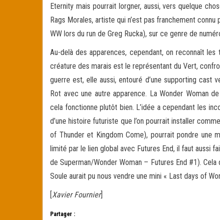
Eternity mais pourrait lorgner, aussi, vers quelque ch
Rags Morales, artiste qui n’est pas franchement connu
WW lors du run de Greg Rucka), sur ce genre de numéro
Au-delà des apparences, cependant, on reconnaît les 
créature des marais est le représentant du Vert, conf
guerre est, elle aussi, entouré d’une supporting cast
Rot avec une autre apparence. La Wonder Woman de 
cela fonctionne plutôt bien. L’idée a cependant les in
d’une histoire futuriste que l’on pourrait installer 
of Thunder et Kingdom Come), pourrait pondre une mi
limité par le lien global avec Futures End, il faut aussi 
de Superman/Wonder Woman – Futures End #1). Cela déma
Soule aurait pu nous vendre une mini « Last days of 
[
Xavier Fournier
]
Partager :