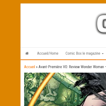
Skip
to
the
content
Accueil/Home
Comic Box le magazine
Accueil
»
Avant-Première VO: Review Wonder Woman –