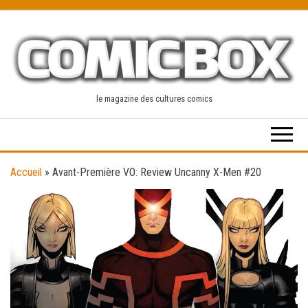
Skip
to
the
content
le magazine des cultures comics
Accueil
»
Avant-Première VO: Review Uncanny X-Men #20