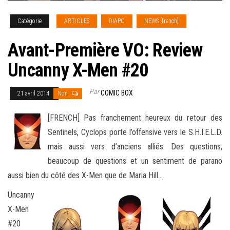
Catégorie
ARTICLES
DIAPO
NEWS [french]
Avant-Première VO: Review
Uncanny X-Men #20
Par
COMIC BOX
21 avril 2014
Non
[FRENCH] Pas franchement heureux du retour des
Sentinels, Cyclops porte l’offensive vers le S.H.I.E.L.D.
mais aussi vers d’anciens alliés. Des questions,
beaucoup de questions et un sentiment de parano
aussi bien du côté des X-Men que de Maria Hill…
Uncanny
X-Men
#20