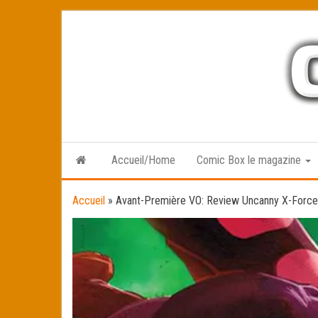
Skip
to
the
content
Accueil/Home
Comic Box le magazine
Accueil
»
Avant-Première VO: Review Uncanny X-Forc