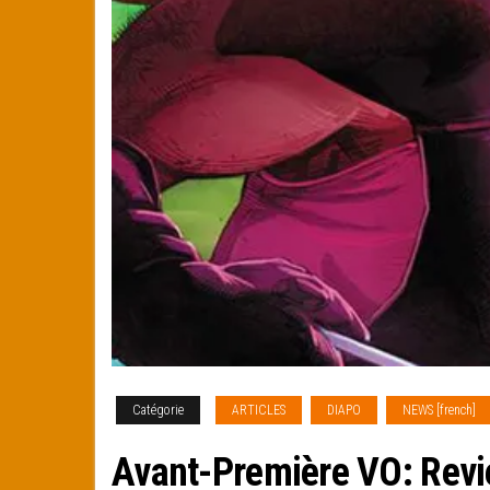
Catégorie
ARTICLES
DIAPO
NEWS [french]
Avant-Première VO: Revi