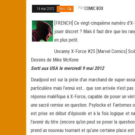
Par
COMIC BOX
14 mai 2012
Non
[FRENCH] Ce vingt-cinquième numéro d’X-Fo
jouer discret ? Mais il faut dire que les r
en plus petit.
Uncanny X-Force #25 [Marvel Comics] Sc
Dessins de Mike McKone
Sorti aux USA le mercredi 9 mai 2012
Deadpool est sur la piste d’un marchand de super-assas
particulière mais l’ennui est… que son arrivée n’est pas
réponse maléfique à X-Force, capable de poser un véri
une sacré remise en question. Psylocke et Fantomex ont
est prise en début d’épisode et à la fois logique et 
l’avenir du titre (encore qu’on peut se poser la questio
prend un nouveau tournant et qu’une certaine place est 