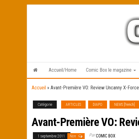
Skip
to
the
content
Accueil/Home
Comic Box le magazine
Accueil
»
Avant-Première VO: Review Uncanny X-Forc
Catégorie
ARTICLES
DIAPO
NEWS [french]
Avant-Première VO: Revi
Par
COMIC BOX
1 septembre 2011
Non