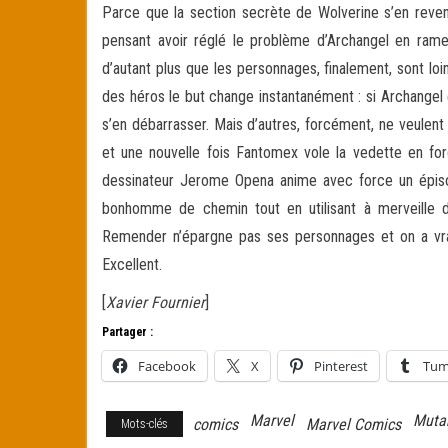
Parce que la section secrète de Wolverine s’en revena
pensant avoir réglé le problème d’Archangel en ramen
d’autant plus que les personnages, finalement, sont loi
des héros le but change instantanément : si Archangel es
s’en débarrasser. Mais d’autres, forcément, ne veulen
et une nouvelle fois Fantomex vole la vedette en for
dessinateur Jerome Opena anime avec force un épisod
bonhomme de chemin tout en utilisant à merveille d
Remender n’épargne pas ses personnages et on a vra
Excellent.
[
Xavier Fournier
]
Partager :
Facebook
X
Pinterest
Tum
Marvel
Muta
comics
Marvel Comics
Mots-clés