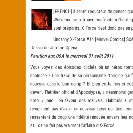
[FRENCH] Il serait réducteur de penser que
Wolverine se retrouve confronté à l’héritag
sont préparés. X-Force n’est donc pas en p
Uncanny X-Force #14 [Marvel Comics] Sc
Dessin de Jerome Opena
Parution aux USA le mercredi 31 août 2011
Vous voyez ces épisodes clichés où un héros tomb
noblesse ? Une trace de sa personnalité d’origine qui fa
nouveau dans le bon camp ? Et bien cette fois-ci ce
devenu l’héritier officiel d’Apocalypse, a néanmoins ga
côté » joue… en faveur des mauvais. Habitués à êt
reviennent pas d’avoir un nouveau boss qui tient c
ressentent du coup une fidélité rénovée envers leur n
et… ca ne fait pas vraiment l’affaire d’X-Force.