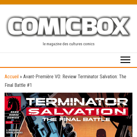
Skip
to
the
content
le magazine des cultures comics
Accueil
»
Avant-Première VO: Review Terminator Salvation: The
Final Battle #1