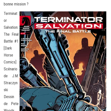
bonne mission ?
Terminat
or
Salvation:
The Final
Battle #1
[Dark
Horse
Comics]
Scénario
de J.M.
Straczyn
ski
Dessin
de Pete
Woods