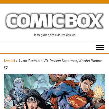
Skip
to
the
content
le magazine des cultures comics
Accueil
»
Avant-Première VO: Review Superman/Wonder Woman
#2