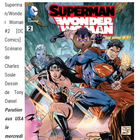
Superma
n/Wonde
r Woman
#2 [DC
Comics]
Scénario
de
Charles
Soule
Dessin
de Tony
Daniel
Parution
aux USA
le
mercredi