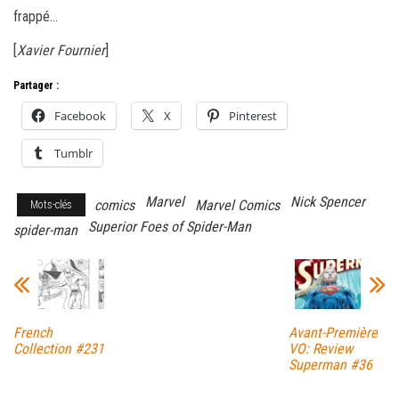
frappé…
[
Xavier Fournier
]
Partager :
Facebook
X
Pinterest
Tumblr
Marvel
Nick Spencer
comics
Marvel Comics
Mots-clés
Superior Foes of Spider-Man
spider-man
French
Avant-Première
Collection #231
VO: Review
Superman #36