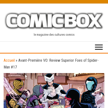
Skip
to
the
content
le magazine des cultures comics
Accueil
»
Avant-Première VO: Review Superior Foes of Spider-
Man #17