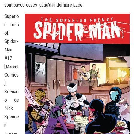
sont savoureuses
jusqu’à la dernière page.
Superio
r Foes
of
Spider-
Man
#17
[Marvel
Comics
]
Scénari
o de
Nick
Spence
r
Dessin