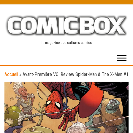
Skip
to
the
content
le magazine des cultures comics
Accueil
»
Avant-Première VO: Review Spider-Man & The X-Men #1