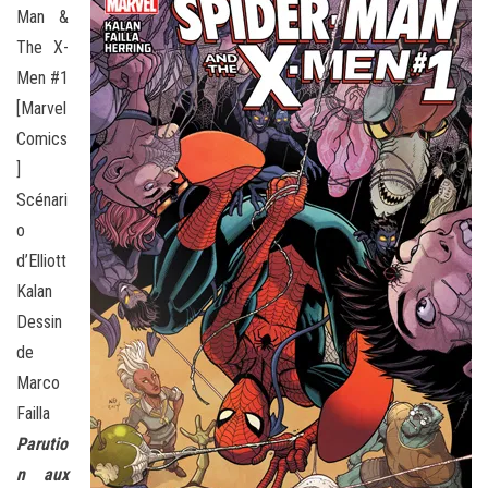
Man &
The X-
Men #1
[Marvel
Comics
]
Scénari
o
d’Elliott
Kalan
Dessin
de
Marco
Failla
Parutio
n aux