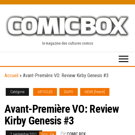
Skip
to
the
content
le magazine des cultures comics
Accueil
»
Avant-Première VO: Review Kirby Genesis #3
Catégorie
ARTICLES
DIAPO
NEWS [french]
Avant-Première VO: Review
Kirby Genesis #3
Par
COMIC BOX
7 septembre 2011
Non