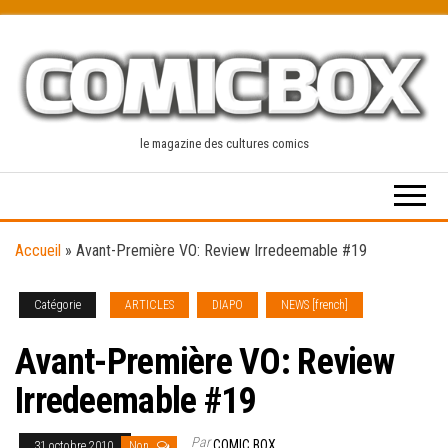
Skip
to
the
content
le magazine des cultures comics
Accueil
»
Avant-Première VO: Review Irredeemable #19
Catégorie
ARTICLES
DIAPO
NEWS [french]
Avant-Première VO: Review
Irredeemable #19
Par
COMIC BOX
31 octobre 2010
Non