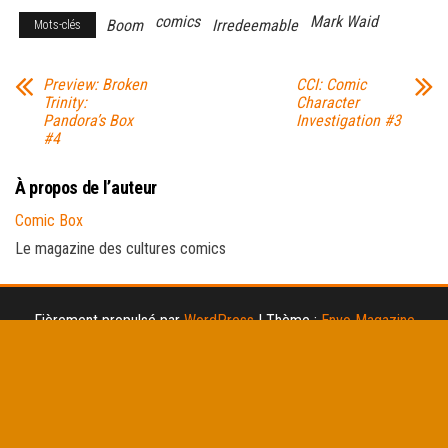
comics
Mark Waid
Boom
Irredeemable
Mots-clés
Preview: Broken
CCI: Comic
Trinity:
Character
Pandora’s Box
Investigation #3
#4
À propos de l’auteur
Comic Box
Le magazine des cultures comics
Fièrement propulsé par
WordPress
|
Thème :
Envo Magazine