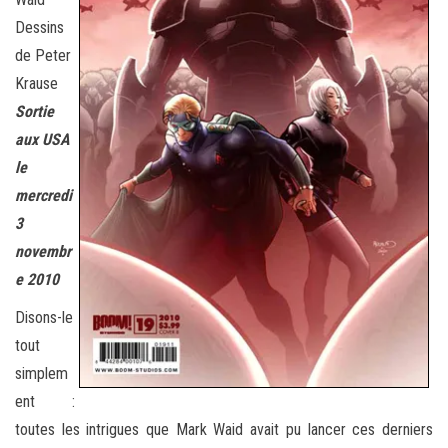
Dessins
de Peter
Krause
Sortie
aux USA
le
mercredi
3
novembr
e 2010
Disons-le
tout
simplem
ent :
toutes les intrigues que Mark Waid avait pu lancer ces derniers