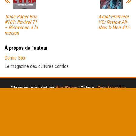
Trade Paper Box
Avant-Première
#101: Revival T1
VO: Review All-
– Bienvenue à la
New X-Men #16
maison
À propos de l’auteur
Comic Box
Le magazine des cultures comics
Fièrement propulsé par
WordPress
|
Thème :
Envo Magazine