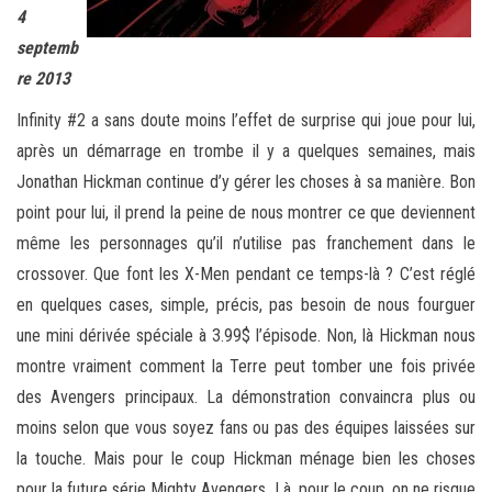
4
septemb
re 2013
Infinity #2 a sans doute moins l’effet de surprise qui joue pour lui,
après un démarrage en trombe il y a quelques semaines, mais
Jonathan Hickman continue d’y gérer les choses à sa manière. Bon
point pour lui, il prend la peine de nous montrer ce que deviennent
même les personnages qu’il n’utilise pas franchement dans le
crossover. Que font les X-Men pendant ce temps-là ? C’est réglé
en quelques cases, simple, précis, pas besoin de nous fourguer
une mini dérivée spéciale à 3.99$ l’épisode. Non, là Hickman nous
montre vraiment comment la Terre peut tomber une fois privée
des Avengers principaux. La démonstration convaincra plus ou
moins selon que vous soyez fans ou pas des équipes laissées sur
la touche. Mais pour le coup Hickman ménage bien les choses
pour la future série Mighty Avengers. Là, pour le coup, on ne risque