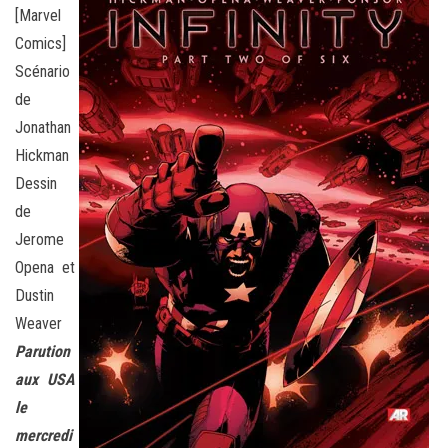
[Marvel
Comics]
Scénario
de
Jonathan
Hickman
Dessin
de
Jerome
Opena et
Dustin
Weaver
Parution
aux USA
le
mercredi