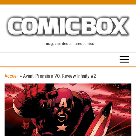
Skip
to
the
content
le magazine des cultures comics
Accueil
»
Avant-Première VO: Review Infinity #2