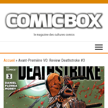
Skip
to
the
content
le magazine des cultures comics
Accueil
»
Avant-Première VO: Review Deathstroke #3