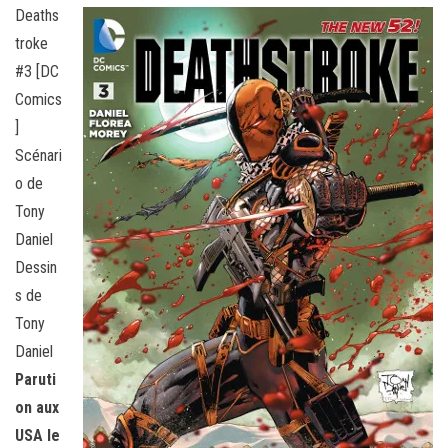
Deaths
troke
#3 [DC
Comics
]
Scénari
o de
Tony
Daniel
Dessin
s de
Tony
Daniel
Paruti
on aux
USA le