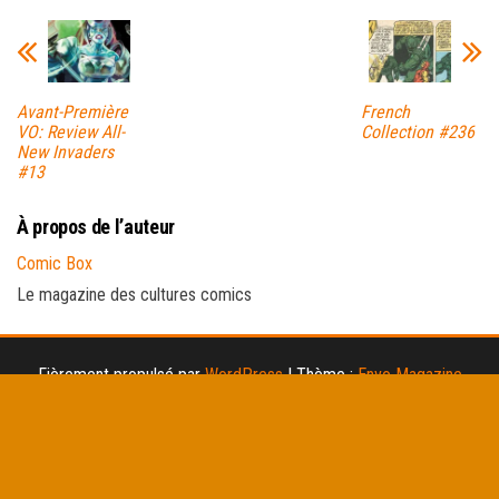
Avant-Première
French
VO: Review All-
Collection #236
New Invaders
#13
À propos de l’auteur
Comic Box
Le magazine des cultures comics
Fièrement propulsé par
WordPress
|
Thème :
Envo Magazine