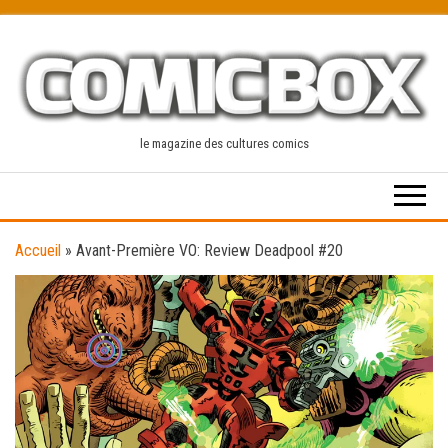
Skip
to
the
content
le magazine des cultures comics
Accueil
»
Avant-Première VO: Review Deadpool #20