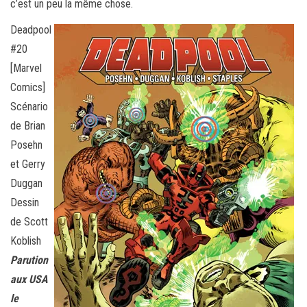
c’est un peu la même chose.
Deadpool
#20
[Marvel
Comics]
Scénario
de Brian
Posehn
et Gerry
Duggan
Dessin
de Scott
Koblish
Parution
aux USA
le