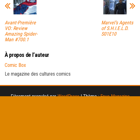
Avant-Première
Marvel’s Agents
VO: Review
of S.H.I.E.L.D.
Amazing Spider-
S01E10
Man #700.1
À propos de l’auteur
Comic Box
Le magazine des cultures comics
Fièrement propulsé par
WordPress
|
Thème :
Envo Magazine