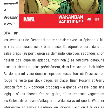
mercredi
4
décembr
e 2013
OPA sur
les aventures de Deadpool cette semaine avec un épisode « fill-
in » au demeurant assez bien pensé. Deadpool, encore dans de
sales draps (au point qu’on se demande quelques secondes si on
n’aurait pas loupé un épisode, mais non…) se retrouve catapulté
dans les sixties et, plus précisément, dans l’œuvre de Jack Kirby.
Au demeurant voici donc un épisode assez fou, où l’assassin en
rouge ne reste pas deux pages en place. Brian Posehn et Gerry
Duggan font du « concept dropping » à grande vitesse, dans une
logique où les choses n’en ont guère, où on reconnait vaguement
les Celestials en train d’attaquer le Wakanda avant que le Watcher
intervienne et envoie Deadpool en Savage Land où il faudra se