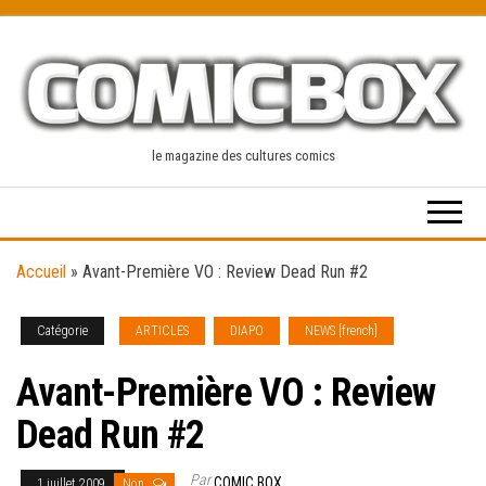
Skip
to
the
content
le magazine des cultures comics
Accueil
»
Avant-Première VO : Review Dead Run #2
Catégorie
ARTICLES
DIAPO
NEWS [french]
Avant-Première VO : Review
Dead Run #2
Par
COMIC BOX
1 juillet 2009
Non