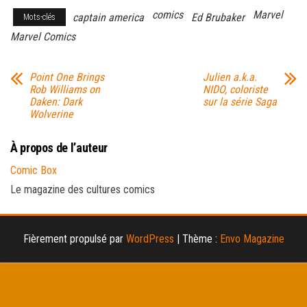
comics
Marvel
captain america
Ed Brubaker
Mots-clés
Marvel Comics
Point One Brings
Julien a.k.a.
Rob Williams on
NIDO, coloriste
Daken: Dark
sur la série Saga
Wolverine
À propos de l’auteur
Comic Box
Le magazine des cultures comics
Fièrement propulsé par
WordPress
|
Thème :
Envo Magazine