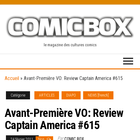
Skip
to
the
content
le magazine des cultures comics
Accueil
»
Avant-Première VO: Review Captain America #615
Catégorie
ARTICLES
DIAPO
NEWS [french]
Avant-Première VO: Review
Captain America #615
Par
COMIC BOX
24 février 2011
Non