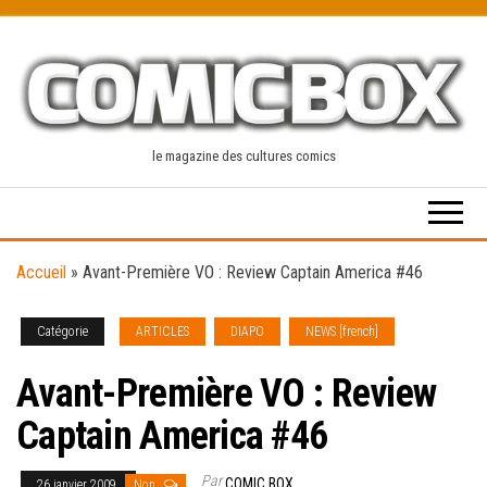
Skip
to
the
content
le magazine des cultures comics
Accueil
»
Avant-Première VO : Review Captain America #46
Catégorie
ARTICLES
DIAPO
NEWS [french]
Avant-Première VO : Review
Captain America #46
Par
COMIC BOX
26 janvier 2009
Non