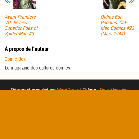
Avant-Première
Oldies But
VO: Review
Goodies: Cat-
Superior Foes of
Man Comics #23
Spider-Man #3
(Mars 1944)
À propos de l’auteur
Comic Box
Le magazine des cultures comics
Fièrement propulsé par
WordPress
|
Thème :
Envo Magazine