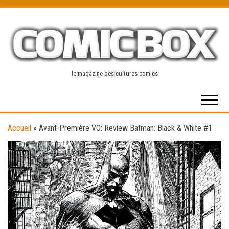
Skip
to
the
content
le magazine des cultures comics
Accueil
»
Avant-Première VO: Review Batman: Black & White #1