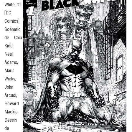
White #1
[DC
Comics]
Scénario
de Chip
Kidd,
Neal
Adams,
Maris
Wicks,
John
Arcudi,
Howard
Mackie
Dessin
de