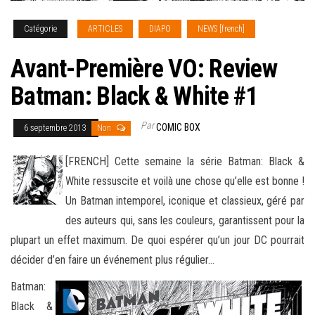
Catégorie
ARTICLES
DIAPO
NEWS [french]
Avant-Première VO: Review
Batman: Black & White #1
Par
COMIC BOX
6 septembre 2013
Non
[FRENCH] Cette semaine la série Batman: Black &
White ressuscite et voilà une chose qu’elle est bonne !
Un Batman intemporel, iconique et classieux, géré par
des auteurs qui, sans les couleurs, garantissent pour la
plupart un effet maximum. De quoi espérer qu’un jour DC pourrait
décider
d’en faire un événement plus régulier…
Batman:
Black &