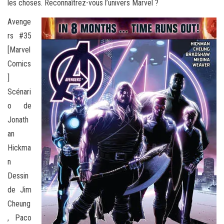
les choses. Reconnaîtrez-vous l’univers Marvel ?
Avenge
rs #35
[Marvel
Comics
]
Scénari
o de
Jonath
an
Hickma
n
Dessin
de Jim
Cheung
, Paco