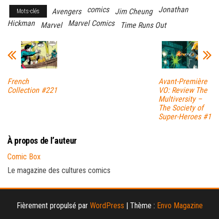
comics
Jonathan
Avengers
Jim Cheung
Mots-clés
Hickman
Marvel Comics
Marvel
Time Runs Out
French
Avant-Première
Collection #221
VO: Review The
Multiversity –
The Society of
Super-Heroes #1
À propos de l’auteur
Comic Box
Le magazine des cultures comics
Fièrement propulsé par
WordPress
|
Thème :
Envo Magazine