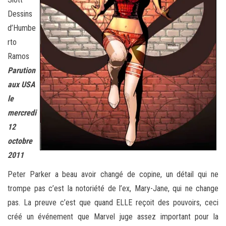
Dessins
d’Humbe
rto
Ramos
Parution
aux USA
le
mercredi
12
octobre
2011
Peter Parker a beau avoir changé de copine, un détail qui ne
trompe pas c’est la notoriété de l’ex, Mary-Jane, qui ne change
pas. La preuve c’est que quand ELLE reçoit des pouvoirs, ceci
créé un événement que Marvel juge assez important pour la