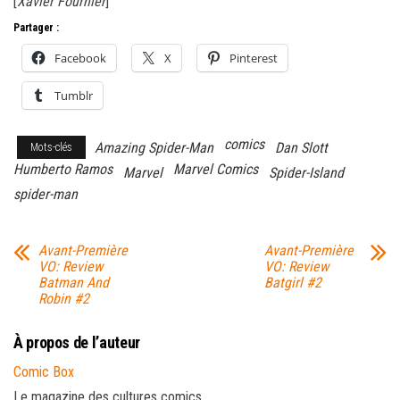
[
Xavier Fournier
]
Partager :
Facebook
X
Pinterest
Tumblr
comics
Amazing Spider-Man
Dan Slott
Mots-clés
Humberto Ramos
Marvel Comics
Marvel
Spider-Island
spider-man
Avant-Première
Avant-Première
VO: Review
VO: Review
Batman And
Batgirl #2
Robin #2
À propos de l’auteur
Comic Box
Le magazine des cultures comics