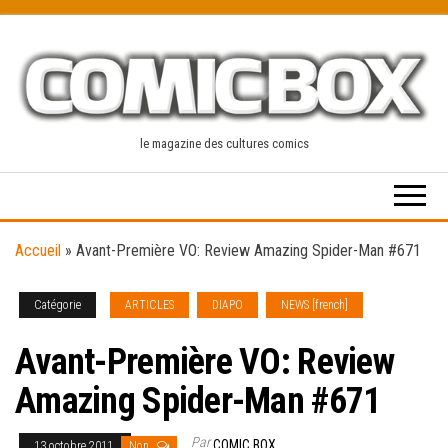
Skip
to
the
content
le magazine des cultures comics
Accueil
»
Avant-Première VO: Review Amazing Spider-Man #671
Catégorie
ARTICLES
DIAPO
NEWS [french]
Avant-Première VO: Review
Amazing Spider-Man #671
Par
COMIC BOX
13 octobre 2011
Non