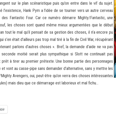
ngent sur le plan scénaristique puis qu’on entre dans le vif du sujet.
fié l’existence, Hank Pym a l’idée de se tourner vers un autre cerveau
er des Fantastic Four. Car ce numéro démarre Mighty/Fantastic, une
pe, ouf, les choses sont quand même mieux argumentées que le début
n tout le mal qu’il pensait de sa gestion des choses, il n’a encore pu
 s’en était d’ailleurs pas trop mal tiré à la fin de Civil War, récupérant
enant parlons d’autres choses ». Bref, la demande d’aide ne va pas
 seconde moitié serait plus sympathique si Slott ne continuait pas
et prêt à tirer au premier prétexte. Une bonne partie des personnages
) et vont au casse-pipe sans demander d’alternative, sans y mettre les
/Mighty Avengers, oui, peut-être qu’on verra des choses intéressantes
ercules) mais dieu que ce démarrage est laborieux et mal fichu…
blr