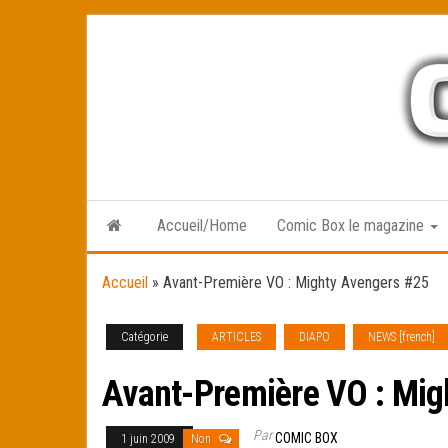
Skip
to
the
content
Accueil/Home
Comic Box le magazine
Accueil
»
Avant-Première VO : Mighty Avengers #25
Catégorie
ARTICLES
DIAPO
NEWS [french]
Avant-Première VO : Mig
Par
COMIC BOX
1 juin 2009
Non