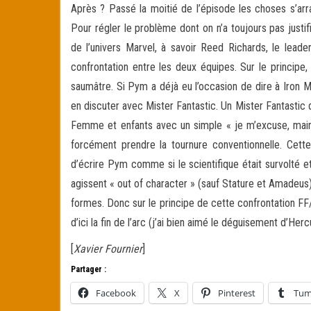
Après ? Passé la moitié de l’épisode les choses s’arra
Pour régler le problème dont on n’a toujours pas justi
de l’univers Marvel, à savoir Reed Richards, le lead
confrontation entre les deux équipes. Sur le princi
saumâtre. Si Pym a déjà eu l’occasion de dire à Iron Ma
en discuter avec Mister Fantastic. Un Mister Fantastic qui
Femme et enfants avec un simple « je m’excuse, maint
forcément prendre la tournure conventionnelle. Cette
d’écrire Pym comme si le scientifique était survolté 
agissent « out of character » (sauf Stature et Amadeus
formes. Donc sur le principe de cette confrontation FF
d’ici la fin de l’arc (j’ai bien aimé le déguisement d’H
[
Xavier Fournier
]
Partager :
Facebook
X
Pinterest
Tum