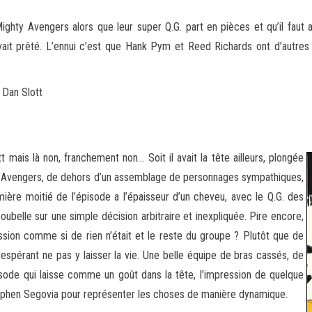
ighty Avengers alors que leur super Q.G. part en pièces et qu’il faut
avait prêté. L’ennui c’est que Hank Pym et Reed
Richards ont d’autres 
 Dan Slott
 mais là non, franchement non… Soit il avait la tête ailleurs, plongée
ty Avengers, de dehors d’un assemblage de personnages sympathiques,
mière moitié de l’épisode a l’épaisseur d’un cheveu, avec le Q.G. des
oubelle sur une simple décision arbitraire et inexpliquée. Pire encore,
ssion comme si de rien n’était et le reste du groupe ? Plutôt que de
en espérant ne pas y laisser la vie. Une belle équipe de bras cassés, de
pisode qui laisse comme un goût dans la tête, l’impression de quelque
Stephen Segovia pour représenter les choses de manière dynamique.