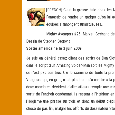
[FRENCH] C’est la grosse tuile chez les M
Fantastic de rendre un gadget qu’on lui 
équipes s’annonçent tumultueuses…
Mighty Avengers #25 [Marvel] Scénario de
Dessin de Stephen Segovia
Sortie américaine le 3 juin 2009
Je suis en général assez client des écrits de Dan Slott
dans le script d’un Amazing Spider-Man soit les Migh
ce n’est pas son truc. Car le scénario de toute la pre
Vengeurs qui, en gros, n’est plus bon qu’à mettre à la p
deux membres décident d’aller ailleurs remplir une mi
sortir de l’endroit condamné, ils restent à l’intérieur 
l’illogisme une phrase sur trois et donc un début d’é
chose de pas fini, malgré les efforts du dessinateur 