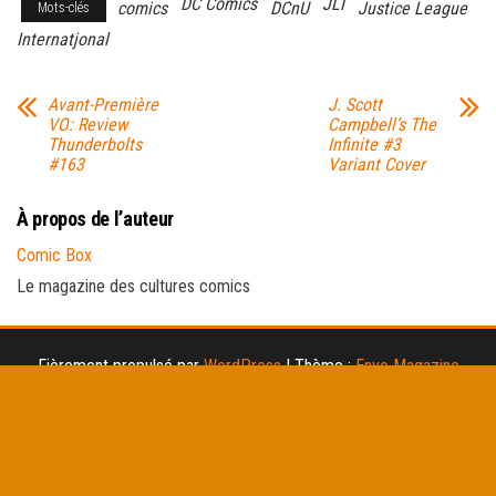
DC Comics
JLI
comics
DCnU
Justice League
Mots-clés
Internatjonal
Avant-Première
J. Scott
VO: Review
Campbell’s The
Thunderbolts
Infinite #3
#163
Variant Cover
À propos de l’auteur
Comic Box
Le magazine des cultures comics
Fièrement propulsé par
WordPress
|
Thème :
Envo Magazine