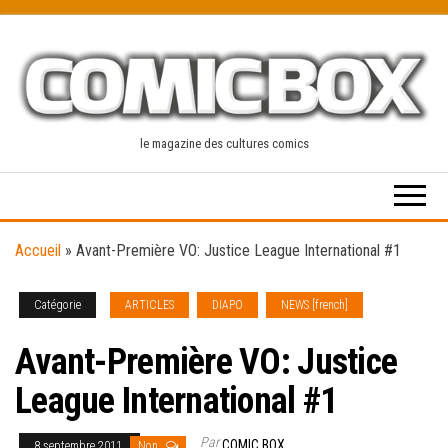
Skip
to
the
content
le magazine des cultures comics
Accueil
»
Avant-Première VO: Justice League International #1
Catégorie
ARTICLES
DIAPO
NEWS [french]
Avant-Première VO: Justice
League International #1
Par
COMIC BOX
8 septembre 2011
Non