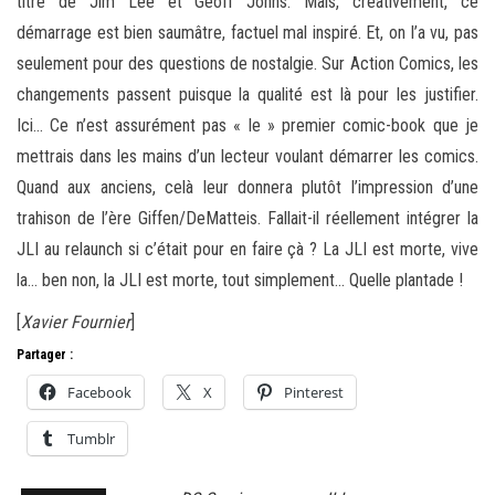
titre de Jim Lee et Geoff Johns. Mais, créativement, ce
démarrage est bien saumâtre, factuel mal inspiré. Et, on l’a vu, pas
seulement pour des questions de nostalgie. Sur Action Comics, les
changements passent puisque la qualité est là pour les justifier.
Ici… Ce n’est assurément pas « le » premier comic-book que je
mettrais dans les mains d’un lecteur voulant démarrer les comics.
Quand aux anciens, celà leur donnera plutôt l’impression d’une
trahison de l’ère Giffen/DeMatteis. Fallait-il réellement intégrer la
JLI au relaunch si c’était pour en faire çà ? La JLI est morte, vive
la… ben non, la JLI est morte, tout simplement… Quelle plantade !
[
Xavier Fournier
]
Partager :
Facebook
X
Pinterest
Tumblr