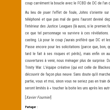
coup carrément la boucle avec le FCBD de DC de l’an d
Au lieu de jouer l’effet de foule, Johns s’oriente su
téléphoné et que pas mal de gens l’auront deviné depu
l’intérieur des Justice Leagues (là aussi, si le premier/
ce que tel personnage va survivre à ces révèlations. 
casting. Là pour le coup j’aurais préféré que DC et le
Passe encore pour les solicitations (parce que, bon, q
tard le fait à ses risques et périls), mais enfin on a
couvertures à venir, nous ménager plus de surprise. D
Trinity War. L’équipe créative (qui est celle de Blackest
découvrir de façon plus neuve. Sans doute qu’il marche
partie, vous et moi, sinon vous ne seriez pas en train d
seront limités à « toucher la boite les uns après les aut
[
Xavier Fournier
]
Partager :