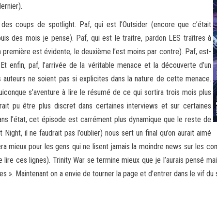
ernier).
r des coups de spotlight. Paf, qui est l’Outsider (encore que c’était
is des mois je pense). Paf, qui est le traitre, pardon LES traîtres à
la première est évidente, le deuxième l’est moins par contre). Paf, est-
Et enfin, paf, l’arrivée de la véritable menace et la découverte d’un
s auteurs ne soient pas si explicites dans la nature de cette menace.
uiconque s’aventure à lire le résumé de ce qui sortira trois mois plus
urait pu être plus discret dans certaines interviews et sur certaines
ans l’état, cet épisode est carrément plus dynamique que le reste de
 Night, il ne faudrait pas l’oublier) nous sert un final qu’on aurait aimé
ra mieux pour les gens qui ne lisent jamais la moindre news sur les co
e lire ces lignes). Trinity War se termine mieux que je l’aurais pensé m
res ». Maintenant on a envie de tourner la page et d’entrer dans le vif du 