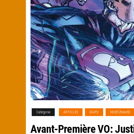
Catégorie
ARTICLES
DIAPO
NEWS [french]
Avant-Première VO: Just