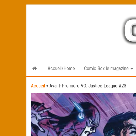
Skip
to
the
content
Accueil/Home
Comic Box le magazine
Accueil
»
Avant-Première VO: Justice League #23