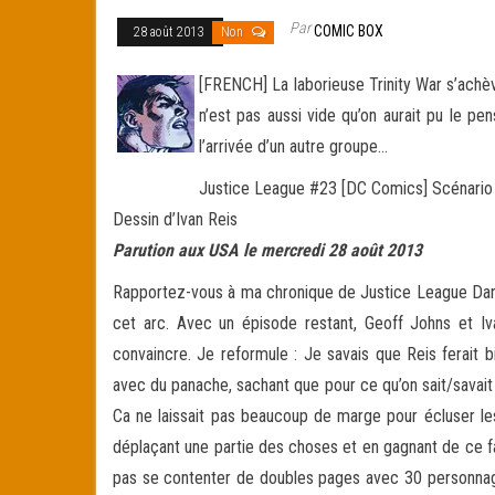
Par
COMIC BOX
28 août 2013
Non
[FRENCH] La laborieuse Trinity War s’achèv
n’est pas aussi vide qu’on aurait pu le p
l’arrivée d’un autre groupe…
Justice League #23 [DC Comics] Scénario
Dessin d’Ivan Reis
Parution aux USA le mercredi 28 août 2013
Rapportez-vous à ma chronique de Justice League Dark d
cet arc. Avec un épisode restant, Geoff Johns et 
convaincre. Je reformule : Je savais que Reis ferait 
avec du panache, sachant que pour ce qu’on sait/savait 
Ca ne laissait pas beaucoup de marge pour écluser le
déplaçant une partie des choses et en gagnant de ce fait
pas se contenter de doubles pages avec 30 personnages