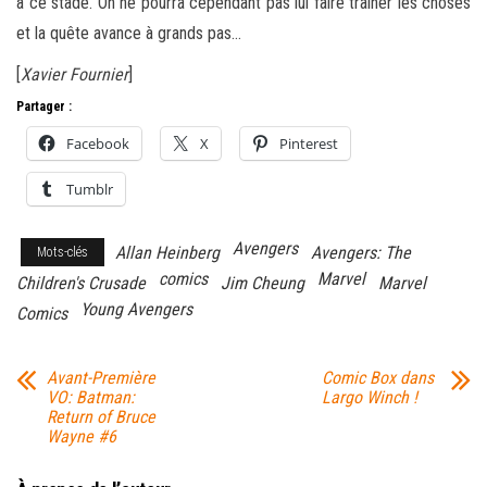
à ce stade. On ne pourra cependant pas lui faire traîner les choses
et la quête avance à grands pas…
[
Xavier Fournier
]
Partager :
Facebook
X
Pinterest
Tumblr
Avengers
Allan Heinberg
Avengers: The
Mots-clés
comics
Marvel
Children's Crusade
Jim Cheung
Marvel
Young Avengers
Comics
Avant-Première
Comic Box dans
VO: Batman:
Largo Winch !
Return of Bruce
Wayne #6