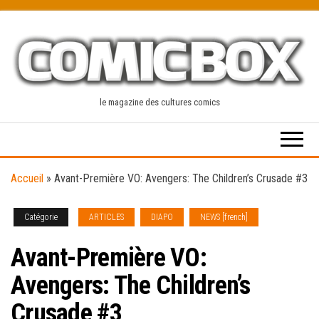
Skip
to
the
content
le magazine des cultures comics
Accueil
»
Avant-Première VO: Avengers: The Children’s Crusade #3
Catégorie
ARTICLES
DIAPO
NEWS [french]
Avant-Première VO:
Avengers: The Children’s
Crusade #3