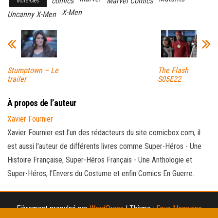
comics
Marvel Comics
Mots-clés
X-Men
Uncanny X-Men
Stumptown – Le
The Flash
trailer
S05E22
À propos de l’auteur
Xavier Fournier
Xavier Fournier est l'un des rédacteurs du site comicbox.com, il
est aussi l'auteur de différents livres comme Super-Héros - Une
Histoire Française, Super-Héros Français - Une Anthologie et
Super-Héros, l'Envers du Costume et enfin Comics En Guerre.
Fièrement propulsé par
WordPress
|
Thème :
Envo Magazine