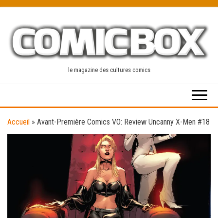
Skip
to
the
content
le magazine des cultures comics
Accueil
»
Avant-Première Comics VO: Review Uncanny X-Men #18