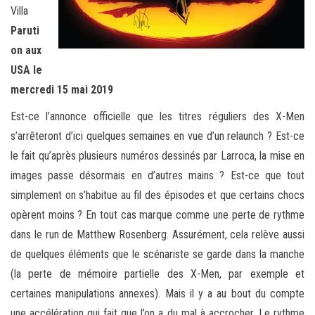
Villa
Paruti
on aux
USA le
mercredi 15 mai 2019
Est-ce l’annonce officielle que les titres réguliers des X-Men
s’arrêteront d’ici quelques semaines en vue d’un relaunch ? Est-ce
le fait qu’après plusieurs numéros dessinés par Larroca, la mise en
images passe désormais en d’autres mains ? Est-ce que tout
simplement on s’habitue au fil des épisodes et que certains chocs
opèrent moins ? En tout cas marque comme une perte de rythme
dans le run de Matthew Rosenberg. Assurément, cela relève aussi
de quelques éléments que le scénariste se garde dans la manche
(la perte de mémoire partielle des X-Men, par exemple et
certaines manipulations annexes). Mais il y a au bout du compte
une accélération qui fait que l’on a du mal à accrocher. Le rythme