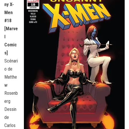
ny X-
Men
#18
[Marve
l
Comic
s]
Scénari
o de
Matthe
w
Rosenb
erg
Dessin
de
Carlos