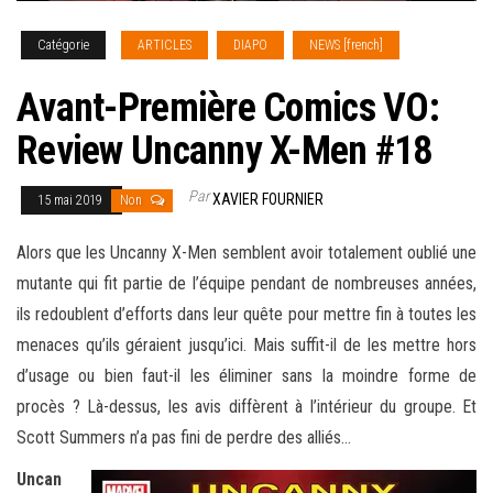
Catégorie
ARTICLES
DIAPO
NEWS [french]
Avant-Première Comics VO:
Review Uncanny X-Men #18
Par
XAVIER FOURNIER
15 mai 2019
Non
Alors que les Uncanny X-Men semblent avoir totalement oublié une
mutante qui fit partie de l’équipe pendant de nombreuses années,
ils redoublent d’efforts dans leur quête pour mettre fin à toutes les
menaces qu’ils géraient jusqu’ici. Mais suffit-il de les mettre hors
d’usage ou bien faut-il les éliminer sans la moindre forme de
procès ? Là-dessus, les avis diffèrent à l’intérieur
du groupe. Et
Scott Summers n’a pas fini de perdre des alliés…
Uncan