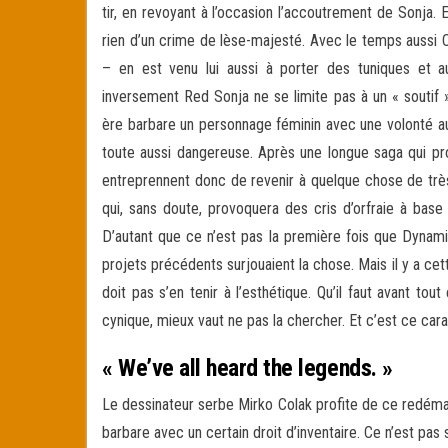
tir, en revoyant à l’occasion l’accoutrement de Sonja.
rien d’un crime de lèse-majesté. Avec le temps aussi 
– en est venu lui aussi à porter des tuniques et a
inversement Red Sonja ne se limite pas à un « soutif 
ère barbare un personnage féminin avec une volonté au m
toute aussi dangereuse. Après une longue saga qui pr
entreprennent donc de revenir à quelque chose de très
qui, sans doute, provoquera des cris d’orfraie à bas
D’autant que ce n’est pas la première fois que Dynami
projets précédents surjouaient la chose. Mais il y a cet
doit pas s’en tenir à l’esthétique. Qu’il faut avant t
cynique, mieux vaut ne pas la chercher. Et c’est ce car
« We’ve all heard the legends. »
Le dessinateur serbe Mirko Colak profite de ce redémar
barbare avec un certain droit d’inventaire. Ce n’est p