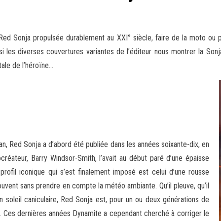
 Red Sonja propulsée durablement au XXI° siècle, faire de la moto ou p
 les diverses couvertures variantes de l’éditeur nous montrer la Sonja 
tale de l’héroïne…
an, Red Sonja a d’abord été publiée dans les années soixante-dix, en
ocréateur, Barry Windsor-Smith, l’avait au début paré d’une épaisse
 profil iconique qui s’est finalement imposé est celui d’une rousse
souvent sans prendre en compte la météo ambiante. Qu’il pleuve, qu’il
s un soleil caniculaire, Red Sonja est, pour un ou deux générations de
ère. Ces dernières années Dynamite a cependant cherché à corriger le