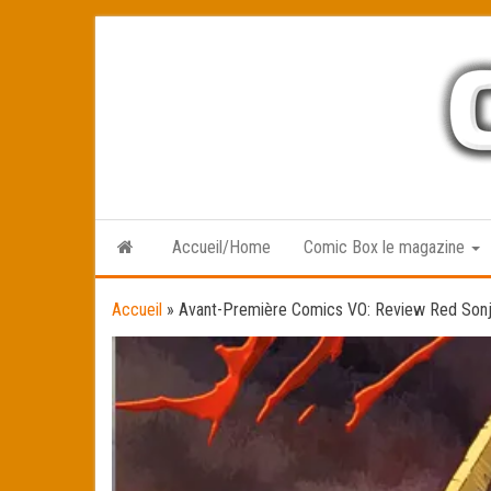
Skip
to
the
content
Accueil/Home
Comic Box le magazine
Accueil
»
Avant-Première Comics VO: Review Red Son