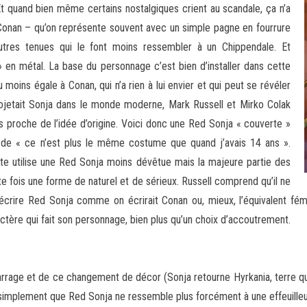
 Et quand bien même certains nostalgiques crient au scandale, ça n’a
Conan – qu’on représente souvent avec un simple pagne en fourrure
utres tenues qui le font moins ressembler à un Chippendale. Et
» en métal. La base du personnage c’est bien d’installer dans cette
oins égale à Conan, qui n’a rien à lui envier et qui peut se révéler
ojetait Sonja dans le monde moderne, Mark Russell et Mirko Colak
 proche de l’idée d’origine. Voici donc une Red Sonja « couverte »
e de « ce n’est plus le même costume que quand j’avais 14 ans ».
te utilise une Red Sonja moins dévêtue mais la majeure partie des
te fois une forme de naturel et de sérieux. Russell comprend qu’il ne
out écrire Red Sonja comme on écrirait Conan ou, mieux, l’équivalent fé
actère qui fait son personnage, bien plus qu’un choix d’accoutrement.
rage et de ce changement de décor (Sonja retourne Hyrkania, terre qu’
as simplement que Red Sonja ne ressemble plus forcément à une effeuill