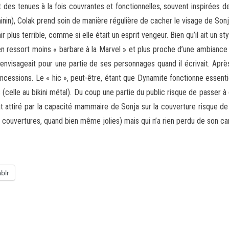
 des tenues à la fois couvrantes et fonctionnelles, souvent inspirées
éminin), Colak prend soin de manière régulière de cacher le visage de So
 air plus terrible, comme si elle était un esprit vengeur. Bien qu’il ait un
 ressort moins « barbare à la Marvel » et plus proche d’une ambianc
nvisageait pour une partie de ses personnages quand il écrivait. Après
ncessions. Le « hic », peut-être, étant que Dynamite fonctionne essent
s (celle au bikini métal). Du coup une partie du public risque de passer 
 attiré par la capacité mammaire de Sonja sur la couverture risque de d
ux couvertures, quand bien même jolies) mais qui n’a rien perdu de son ca
blr