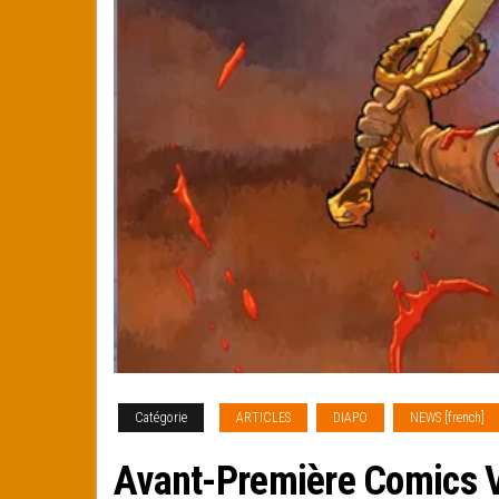
Catégorie
ARTICLES
DIAPO
NEWS [french]
Avant-Première Comics V