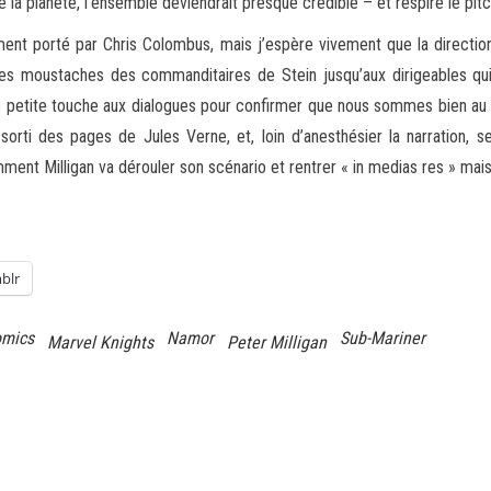
e la planète, l’ensemble deviendrait presque crédible – et respire le pi
ement porté par Chris Colombus, mais j’espère vivement que la direction 
uis les moustaches des commanditaires de Stein jusqu’aux dirigeables q
’une petite touche aux dialogues pour confirmer que nous sommes bien a
sorti des pages de Jules Verne, et, loin d’anesthésier la narration, 
mment Milligan va dérouler son scénario et rentrer « in medias res » mais
blr
omics
Namor
Sub-Mariner
Marvel Knights
Peter Milligan