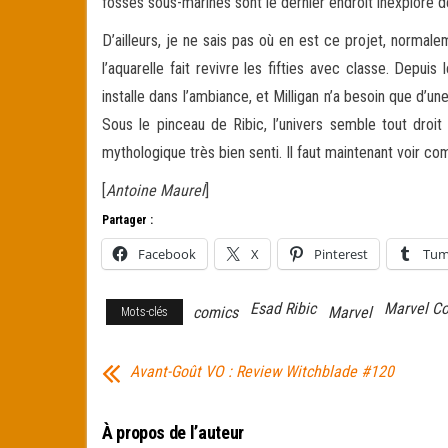
fosses sous-marines sont le dernier endroit inexploré d
D’ailleurs, je ne sais pas où en est ce projet, normal
l’aquarelle fait revivre les fifties avec classe. Dep
installe dans l’ambiance, et Milligan n’a besoin que d
Sous le pinceau de Ribic, l’univers semble tout droit 
mythologique très bien senti. Il faut maintenant voir co
[
Antoine Maurel
]
Partager :
Facebook
X
Pinterest
Tum
Esad Ribic
Marvel C
comics
Marvel
Mots-clés
Avant-Goût VO : Review Witchblade #120
À propos de l’auteur