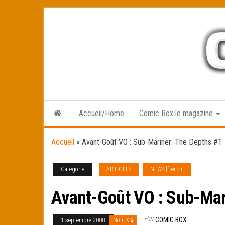
Skip
to
the
content
Accueil/Home
Comic Box le magazine
Accueil
»
Avant-Goût VO : Sub-Mariner: The Depths #1
Catégorie
ARTICLES
NEWS [french]
Avant-Goût VO : Sub-Mar
Par
COMIC BOX
1 septembre 2008
Non