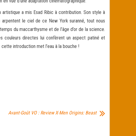
tch en vue d’une adaptation cinématographique.
artistique a mis Esad Ribic à contribution. Son style à
ui arpentent le ciel de ce New York suranné, tout nous
u temps du maccarthysme et de l’âge d’or de la science.
ses couleurs directes lui confèrent un aspect patiné et
 cette introduction met l’eau à la bouche !
Avant-Goût VO : Review X-Men Origins: Beast