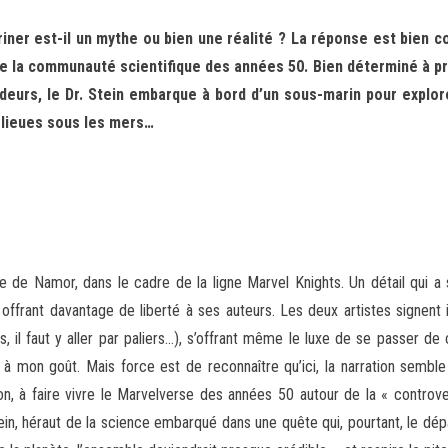
ner est-il un mythe ou bien une réalité ? La réponse est bien c
 la communauté scientifique des années 50. Bien déterminé à pro
ndeurs, le Dr. Stein embarque à bord d’un sous-marin pour explor
0 lieues sous les mers…
e de Namor, dans le cadre de la ligne Marvel Knights. Un détail qui 
, offrant davantage de liberté à ses auteurs. Les deux artistes signe
il faut y aller par paliers…), s’offrant même le luxe de se passer de c
à mon goût. Mais force est de reconnaître qu’ici, la narration semble
ion, à faire vivre le Marvelverse des années 50 autour de la « contr
tein, héraut de la science embarqué dans une quête qui, pourtant, le dé