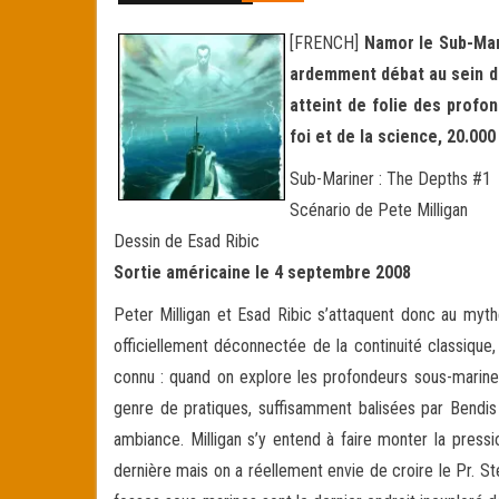
[FRENCH]
Namor le Sub-Mari
ardemment débat au sein de
atteint de folie des profo
foi et de la science, 20.00
Sub-Mariner : The Depths #1
Scénario de Pete Milligan
Dessin de Esad Ribic
Sortie américaine le 4 septembre 2008
Peter Milligan et Esad Ribic s’attaquent donc au myth
officiellement déconnectée de la continuité classique
connu : quand on explore les profondeurs sous-marines, 
genre de pratiques, suffisamment balisées par Bendis 
ambiance. Milligan s’y entend à faire monter la press
dernière mais on a réellement envie de croire le Pr. S