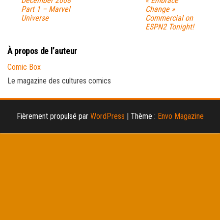
December 2008
« Embrace
Part 1 – Marvel
Change »
Universe
Commercial on
ESPN2 Tonight!
À propos de l’auteur
Comic Box
Le magazine des cultures comics
Fièrement propulsé par
WordPress
|
Thème :
Envo Magazine