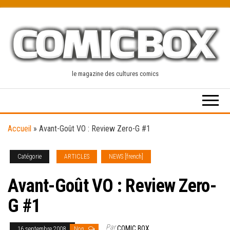
Skip
to
the
content
le magazine des cultures comics
Accueil
»
Avant-Goût VO : Review Zero-G #1
Catégorie
ARTICLES
NEWS [french]
Avant-Goût VO : Review Zero-
G #1
Par
COMIC BOX
16 septembre 2008
Non