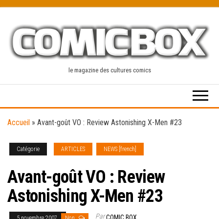
Skip
to
the
content
le magazine des cultures comics
Accueil
»
Avant-goût VO : Review Astonishing X-Men #23
Catégorie
ARTICLES
NEWS [french]
Avant-goût VO : Review
Astonishing X-Men #23
Par
COMIC BOX
5 novembre 2007
Non