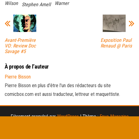
Wilson
Warner
Stephen Amell
Avant-Première
Exposition Paul
VO: Review Doc
Renaud @ Paris
Savage #5
À propos de l’auteur
Pierre Bisson
Pierre Bisson en plus d'être l'un des rédacteurs du site
comicbox.com est aussi traducteur, lettreur et maquettiste.
Fièrement propulsé par
WordPress
|
Thème :
Envo Magazine