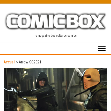
Skip
to
the
content
le magazine des cultures comics
Accueil
»
Arrow S02E21