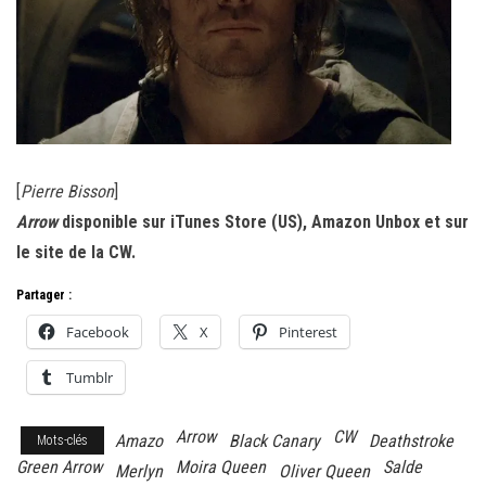
[
Pierre Bisson
]
Arrow
disponible sur iTunes Store (US), Amazon Unbox et sur
le site de la CW.
Partager :
Facebook
X
Pinterest
Tumblr
Arrow
CW
Amazo
Black Canary
Deathstroke
Mots-clés
Green Arrow
Moira Queen
Salde
Merlyn
Oliver Queen