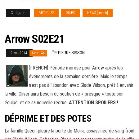
Catégorie
ARTICLES
DIAPO
NEWS [french]
SERIES
TV
Arrow S02E21
Par
PIERRE BISSON
2 mai 2014
Non
[FRENCH] Période morose pour Arrow après les
événements de la semaine dernière. Mais le temps
n’est pas à l’abandon avec Slade Wilson, prêt à envahir
la ville. Oliver aura besoin du soutien de « presque » toute son
équipe, et de sa nouvelle recrue
.
ATTENTION SPOILERS !
DÉPRIME ET DES POTES
La famille Queen pleure la perte de Moira, assassinée de sang froid