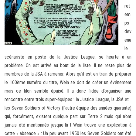
ret
em
ps
dev
enu
le
scénariste en poste de la Justice League, se heurte à un
problème. On est arrivé au bout de la liste. Il ne reste plus de
membres de la JSA à ramener. Alors qu’il est en train de préparer
le 100ème numéro du titre, Wein se doit de créer un événement
mais ce filon semble épuisé. Il a donc l’idée d’organiser une
rencontre entre trois super-équipes : la Justice League, la JSA et…
les Seven Soldiers of Victory (l’autre équipe des années quarante)
qui, forcément, existent quelque part sur Terre 2 mais qui n’ont
jamais été mentionnés jusque-là ! Wein trouve une explication à
cette « absence » : Un peu avant 1950 les Seven Soldiers ont été