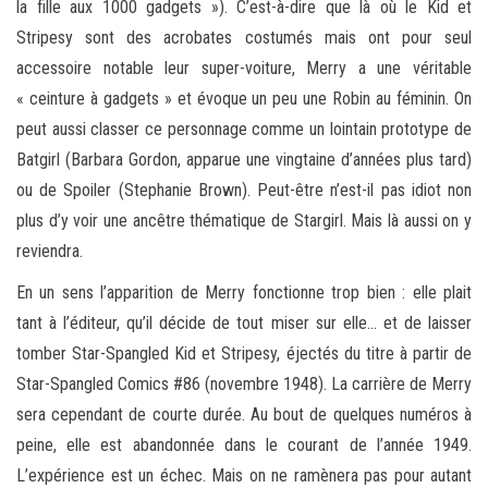
la fille aux 1000 gadgets »). C’est-à-dire que là où le Kid et
Stripesy sont des acrobates costumés mais ont pour seul
accessoire notable leur super-voiture, Merry a une véritable
« ceinture à gadgets » et évoque un peu une Robin au féminin. On
peut aussi classer ce personnage comme un lointain prototype de
Batgirl (Barbara Gordon, apparue une vingtaine d’années plus tard)
ou de Spoiler (Stephanie Brown). Peut-être n’est-il pas idiot non
plus d’y voir une ancêtre thématique de Stargirl. Mais là aussi on y
reviendra.
En un sens l’apparition de Merry fonctionne trop bien : elle plait
tant à l’éditeur, qu’il décide de tout miser sur elle… et de laisser
tomber Star-Spangled Kid et Stripesy, éjectés du titre à partir de
Star-Spangled Comics #86 (novembre 1948). La carrière de Merry
sera cependant de courte durée. Au bout de quelques numéros à
peine, elle est abandonnée dans le courant de l’année 1949.
L’expérience est un échec. Mais on ne ramènera pas pour autant