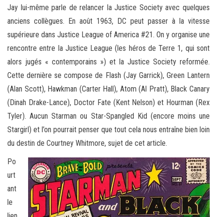
Jay lui-même parle de relancer la Justice Society avec quelques
anciens collègues. En août 1963, DC peut passer à la vitesse
supérieure dans Justice League of America #21. On y organise une
rencontre entre la Justice League (les héros de Terre 1, qui sont
alors jugés « contemporains ») et la Justice Society reformée.
Cette dernière se compose de Flash (Jay Garrick), Green Lantern
(Alan Scott), Hawkman (Carter Hall), Atom (Al Pratt), Black Canary
(Dinah Drake-Lance), Doctor Fate (Kent Nelson) et Hourman (Rex
Tyler). Aucun Starman ou Star-Spangled Kid (encore moins une
Stargirl) et l’on pourrait penser que tout cela nous entraîne bien loin
du destin de Courtney Whitmore, sujet de cet article.
Po
urt
ant
le
lien