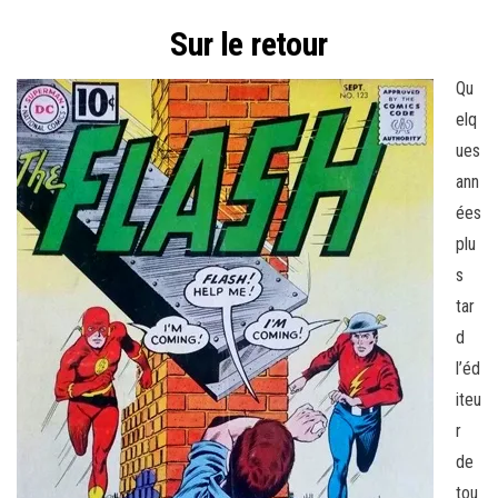
Sur le retour
Qu
elq
ues
ann
ées
plu
s
tar
d
l’éd
iteu
r
de
tou