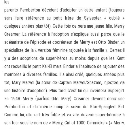
les
parents Pemberton décident d’adopter un autre enfant (toujours
sans faire référence au petit frère de Sylvester, « oublié »
quelques années plus tôt). Cette fois ce sera une jeune fille, Merry
Creamer. La référence à l’adoption s’explique aussi parce que le
scénariste de l’épisode et cocréateur de Merry est Otto Binder, un
spécialiste de la « version féminine rajoutée à la famille ». Certes il
y a des adoptions de super-héros au moins depuis que les Kent
ont recueillis le petit Kal-El mais Binder a l’habitude de rajouter des
membres à diverses familles. Il a ainsi créé, quelques années plus
tôt, Mary Marvel (la sœur de Captain Marvel/Shazam, injectée via
une histoire d’adoption). Plus tard, c’est lui qui inventera Supergirl.
En 1948 Merry (parfois dite Mary) Creamer devient donc une
Pemberton et du même coup la sœur de Star-Spangled Kid.
Comme lui, elle est très futée et va vite devenir super-héroïne à
son tour sous le nom de « Merry, Girl of 1000 Gimmicks » (« Merry,