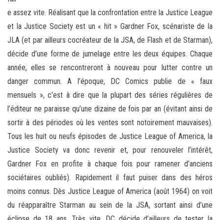
e assez vite. Réalisant que la confrontation entre la Justice League
et la Justice Society est un « hit » Gardner Fox, scénariste de la
JLA (et par ailleurs cocréateur de la JSA, de Flash et de Starman),
décide d’une forme de jumelage entre les deux équipes. Chaque
année, elles se rencontreront à nouveau pour lutter contre un
danger commun. A l’époque, DC Comics publie de « faux
mensuels », c’est à dire que la plupart des séries régulières de
l’éditeur ne paraisse qu’une dizaine de fois par an (évitant ainsi de
sortir à des périodes où les ventes sont notoirement mauvaises).
Tous les huit ou neufs épisodes de Justice League of America, la
Justice Society va donc revenir et, pour renouveler l’intérêt,
Gardner Fox en profite à chaque fois pour ramener d’anciens
sociétaires oubliés). Rapidement il faut puiser dans des héros
moins connus. Dès Justice League of America (août 1964) on voit
du réapparaître Starman au sein de la JSA, sortant ainsi d’une
éclipse de 18 ans. Très vite, DC décide d’ailleurs de tester la