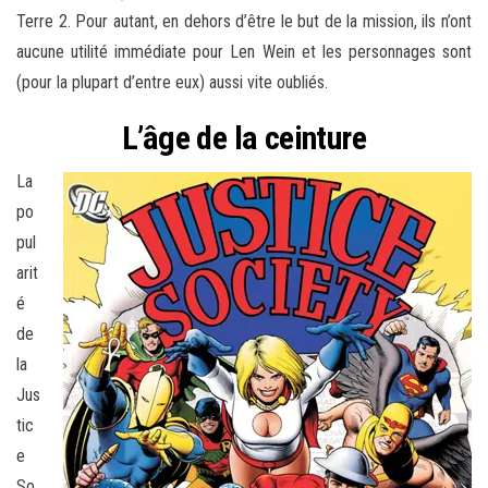
Terre 2. Pour autant, en dehors d’être le but de la mission, ils n’ont
aucune utilité immédiate pour Len Wein et les personnages sont
(pour la plupart d’entre eux) aussi vite oubliés.
L’âge de la ceinture
La
po
pul
arit
é
de
la
Jus
tic
e
So