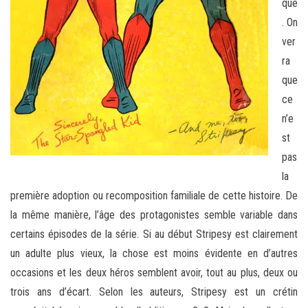
que
. On
ver
ra
que
ce
n’e
st
pas
la
première adoption ou recomposition familiale de cette histoire. De
la même manière, l’âge des protagonistes semble variable dans
certains épisodes de la série. Si au début Stripesy est clairement
un adulte plus vieux, la chose est moins évidente en d’autres
occasions et les deux héros semblent avoir, tout au plus, deux ou
trois ans d’écart. Selon les auteurs, Stripesy est un crétin