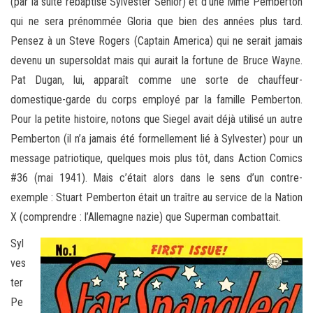
(par la suite rebaptisé Sylvester Senior) et d’une Mme Pemberton
qui ne sera prénommée Gloria que bien des années plus tard.
Pensez à un Steve Rogers (Captain America) qui ne serait jamais
devenu un supersoldat mais qui aurait la fortune de Bruce Wayne.
Pat Dugan, lui, apparaît comme une sorte de chauffeur-
domestique-garde du corps employé par la famille Pemberton.
Pour la petite histoire, notons que Siegel avait déjà utilisé un autre
Pemberton (il n’a jamais été formellement lié à Sylvester) pour un
message patriotique, quelques mois plus tôt, dans Action Comics
#36 (mai 1941). Mais c’était alors dans le sens d’un contre-
exemple : Stuart Pemberton était un traître au service de la Nation
X (comprendre : l’Allemagne nazie) que Superman combattait.
Syl
ves
ter
Pe