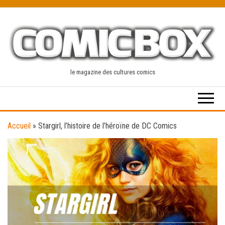
Skip
to
the
content
le magazine des cultures comics
Accueil
»
Stargirl, l’histoire de l’héroïne de DC Comics